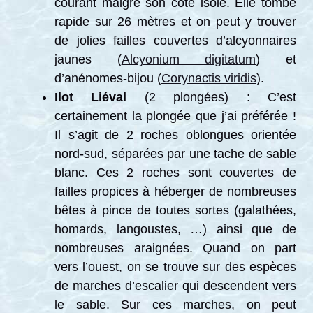
courant malgré son côté isolé. Elle tombe
rapide sur 26 mètres et on peut y trouver
de jolies failles couvertes d’alcyonnaires
jaunes (
Alcyonium digitatum
) et
d’anénomes-bijou (
Corynactis viridis
).
Ilot Liéval
(2 plongées) : C’est
certainement la plongée que j’ai préférée !
Il s’agit de 2 roches oblongues orientée
nord-sud, séparées par une tache de sable
blanc. Ces 2 roches sont couvertes de
failles propices à héberger de nombreuses
bêtes à pince de toutes sortes (galathées,
homards, langoustes, …) ainsi que de
nombreuses araignées. Quand on part
vers l’ouest, on se trouve sur des espèces
de marches d’escalier qui descendent vers
le sable. Sur ces marches, on peut