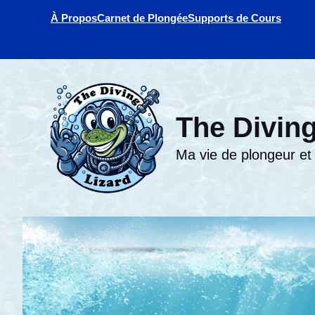
Aller
À Propos
Carnet de Plongée
Supports de Cours
au
contenu
The Diving
Ma vie de plongeur et d