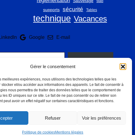
règlementation
Sauvetage
stab
sécurité
supports
Tables
technique
Vacances
LinkedIn
Google
E-mail
Abonnez-vous
Gérer le consentement
les meilleures expériences, nous utilisons des technologies telles que les
 stocker et/ou accéder aux informations des appareils. Le fait de consentir à
gies nous permettra de traiter des données telles que le comportement de
 les ID uniques sur ce site. Le fait de ne pas consentir ou de retirer son
 peut avoir un effet négatif sur certaines caractéristiques et fonctions.
Mentions Légales
Conditions Générales
cepter
Refuser
Voir les préférences
Politique de cookies
Mentions légales