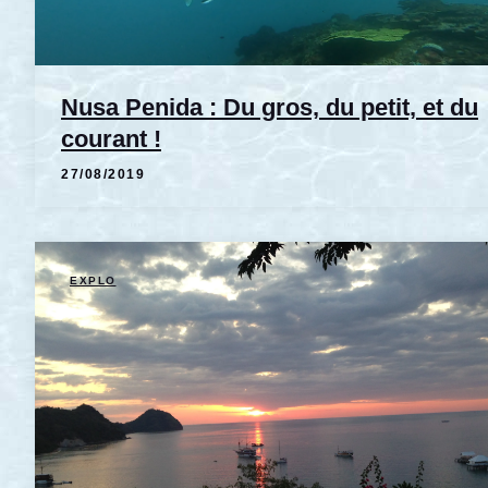
Nusa Penida : Du gros, du petit, et du
courant !
27/08/2019
EXPLO