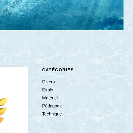
CATÉGORIES
Divers
Explo
Matériel
Pédagogie
Technique