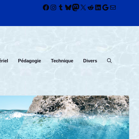
Facebook
Instagram
Tumblr
Bluesky
Mastodon
X
Reddit
LinkedIn
Google
E-mail
riel
Pédagogie
Technique
Divers