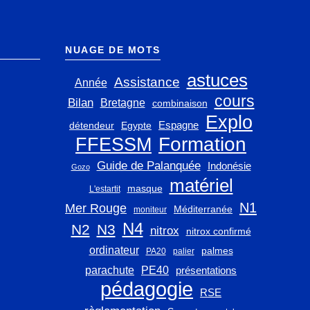
NUAGE DE MOTS
astuces
Assistance
Année
cours
Bilan
Bretagne
combinaison
Explo
Espagne
détendeur
Egypte
FFESSM
Formation
Guide de Palanquée
Indonésie
Gozo
matériel
masque
L'estartit
N1
Mer Rouge
Méditerranée
moniteur
N4
N2
N3
nitrox
nitrox confirmé
ordinateur
palmes
PA20
palier
parachute
PE40
présentations
pédagogie
RSE