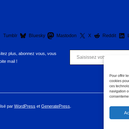
Tumblr
Bluesky
Mastodon
X
Reddit
Saisissez votre adresse e-mail…
sitez plus, abonnez vous, vous
ite mail !
Pour offrir 
cookies pour
ces technolo
navigation ou
consentement
ulsé par
WordPress
et
GeneratePress
.
Ac