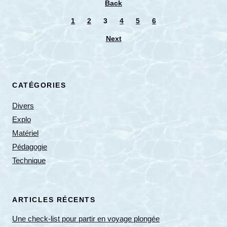
Back
1
2
3
4
5
6
Next
CATÉGORIES
Divers
Explo
Matériel
Pédagogie
Technique
ARTICLES RÉCENTS
Une check-list pour partir en voyage plongée