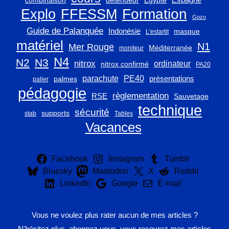
combinaison
détendeur
Egypte
Explo
FFESSM
Formation
Gozo
Guide de Palanquée
Indonésie
masque
L'estartit
matériel
N1
Mer Rouge
Méditerranée
moniteur
N4
N2
N3
nitrox
ordinateur
nitrox confirmé
PA20
parachute
PE40
présentations
palmes
palier
pédagogie
règlementation
RSE
Sauvetage
technique
sécurité
supports
stab
Tables
Vacances
Facebook
Instagram
Tumblr
Bluesky
Mastodon
X
Reddit
LinkedIn
Google
E-mail
Vous ne voulez plus rater aucun de mes articles ?
N'hésitez plus, abonnez vous, vous recevrez mes articles