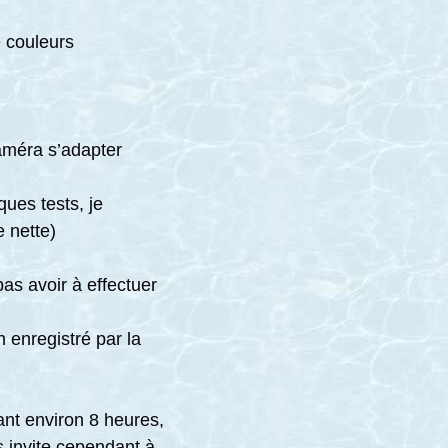
e couleurs
caméra s’adapter
ues tests, je
 nette)
as avoir à effectuer
 enregistré par la
nt environ 8 heures,
s invite cependant à