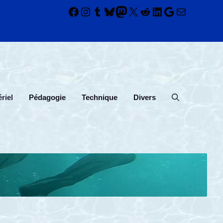
Facebook
Instagram
Tumblr
Bluesky
Mastodon
X
Reddit
LinkedIn
Google
E-mail
riel
Pédagogie
Technique
Divers