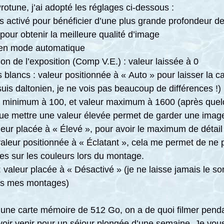
otune, j’ai adopté les réglages ci-dessous :
s activé pour bénéficier d’une plus grande profondeur d
pour obtenir la meilleure qualité d’image
 en mode automatique
n de l’exposition (Comp V.E.) : valeur laissée à 0
 blancs : valeur positionnée à « Auto » pour laisser la 
uis daltonien, je ne vois pas beaucoup de différences !)
r minimum à 100, et valeur maximum à 1600 (après quelq
ue mettre une valeur élevée permet de garder une image
aleur placée à « Élevé », pour avoir le maximum de détail
valeur positionnée à « Éclatant », cela me permet de ne p
es sur les couleurs lors du montage.
valeur placée à « Désactivé » (je ne laisse jamais le son
s mes montages)
 une carte mémoire de 512 Go, on a de quoi filmer penda
voir venir pour un séjour plongée d’une semaine. Je vou