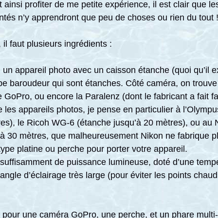
 ainsi profiter de me petite expérience, il est clair que 
és n’y apprendront que peu de choses ou rien du tout 
 il faut plusieurs ingrédients :
un appareil photo avec un caisson étanche (quoi qu’il e
ype baroudeur qui sont étanches. Côté caméra, on trouve
 GoPro, ou encore la Paralenz (dont le fabricant a fait fai
 les appareils photos, je pense en particulier à l’Olymp
res), le Ricoh WG-6 (étanche jusqu’à 20 mètres), ou au
’à 30 mètres, que malheureusement Nikon ne fabrique pl
ype platine ou perche pour porter votre appareil.
suffisamment de puissance lumineuse, doté d’une tempé
 angle d’éclairage très large (pour éviter les points chau
é pour une caméra GoPro, une perche, et un phare multi-f