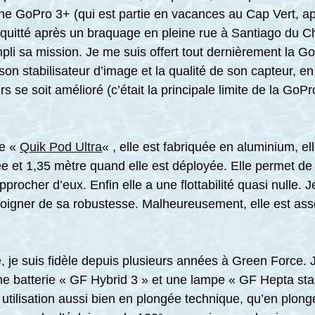
e GoPro 3+ (qui est partie en vacances au Cap Vert, ap
quitté après un braquage en pleine rue à Santiago du Ch
mpli sa mission. Je me suis offert tout dernièrement la 
son stabilisateur d’image et la qualité de son capteur, e
rs se soit amélioré (c’était la principale limite de la Go
ne «
Quik Pod Ultra
« , elle est fabriquée en aluminium, 
ée et 1,35 mètre quand elle est déployée. Elle permet de 
rocher d’eux. Enfin elle a une flottabilité quasi nulle. J
oigner de sa robustesse. Malheureusement, elle est assez
 je suis fidèle depuis plusieurs années à Green Force. J
e batterie « GF Hybrid 3 » et une lampe « GF Hepta sta
tilisation aussi bien en plongée technique, qu’en plong