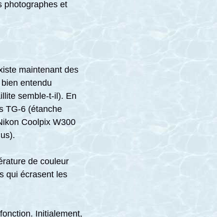
les photographes et
!
xiste maintenant des
 bien entendu
llite semble-t-il). En
us TG-6 (étanche
 Nikon Coolpix W300
us).
rature de couleur
ds qui écrasent les
onction. Initialement,