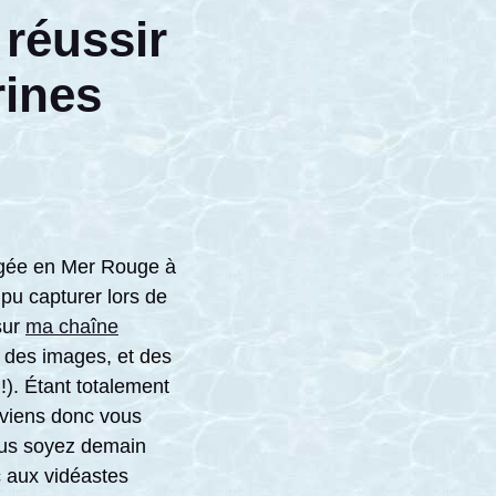
 réussir
rines
ongée en Mer Rouge à
 pu capturer lors de
sur
ma chaîne
é des images, et des
 !). Étant totalement
 viens donc vous
vous soyez demain
 aux vidéastes