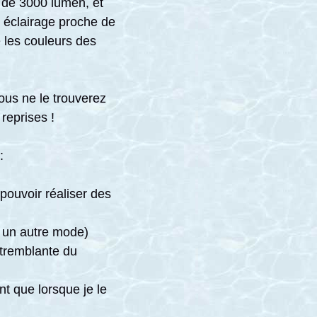
 de 3000 lumen, et
 éclairage proche de
e les couleurs des
ous ne le trouverez
reprises !
:
ouvoir réaliser des
r un autre mode)
 tremblante du
t que lorsque je le