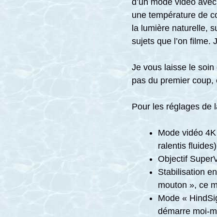
d’un mode vidéo avec 
une température de co
la lumière naturelle, 
sujets que l’on filme.
Je vous laisse le soin
pas du premier coup, 
Pour les réglages de l
Mode vidéo 4K 
ralentis fluides)
Objectif SuperV
Stabilisation e
mouton », ce mo
Mode « HindSig
démarre moi-