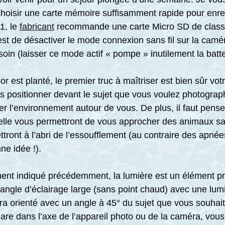
 choisir une carte mémoire suffisamment rapide pour enre
1, le
fabricant
recommande une carte Micro SD de class
est de désactiver le mode connexion sans fil sur la caméra
oin (laisser ce mode actif « pompe » inutilement la batte
 est planté, le premier truc à maîtriser est bien sûr votre
s positionner devant le sujet que vous voulez photograph
rer l’environnement autour de vous. De plus, il faut penser
 elle vous permettront de vous approcher des animaux sa
ttront à l’abri de l’essoufflement (au contraire des apnées
ne idée !).
ent indiqué précédemment, la lumière est un élément prim
n angle d’éclairage large (sans point chaud) avec une lu
a orienté avec un angle à 45° du sujet que vous souhait
are dans l’axe de l’appareil photo ou de la caméra, vous