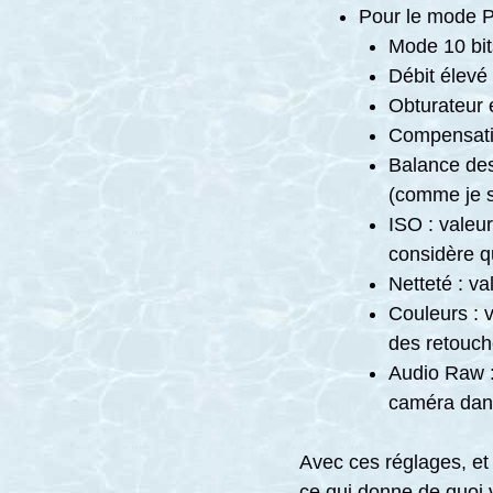
Pour le mode Pr
Mode 10 bit
Débit élevé 
Obturateur
Compensatio
Balance des
(comme je s
ISO : valeu
considère q
Netteté : v
Couleurs : 
des retouch
Audio Raw : 
caméra dan
Avec ces réglages, et
ce qui donne de quoi 