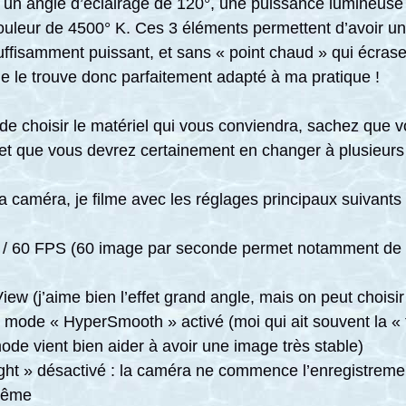
un angle d’éclairage de 120°, une puissance lumineuse
uleur de 4500° K. Ces 3 éléments permettent d’avoir un
suffisamment puissant, et sans « point chaud » qui écras
 Je le trouve donc parfaitement adapté à ma pratique !
 de choisir le matériel qui vous conviendra, sachez que v
et que vous devrez certainement en changer à plusieurs 
a caméra, je filme avec les réglages principaux suivants 
/ 60 FPS (60 image par seconde permet notamment de p
iew (j’aime bien l’effet grand angle, mais on peut choisi
n mode « HyperSmooth » activé (moi qui ait souvent la «
de vient bien aider à avoir une image très stable)
ht » désactivé : la caméra ne commence l’enregistremen
même