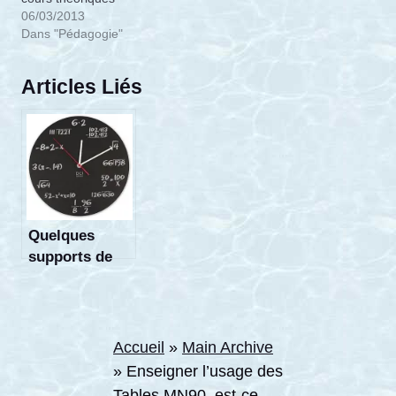
06/03/2013
Dans "Pédagogie"
Articles Liés
Quelques
supports de
cours
théoriques
Accueil
»
Main Archive
»
Enseigner l’usage des
Tables MN90, est-ce