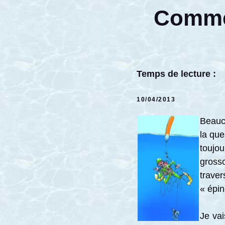
Commen
Temps de lecture :
10/04/2013
Beauc
la que
toujo
gross
traver
« épi
Je vai