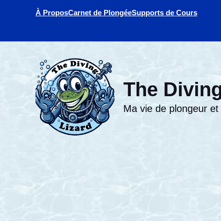
Aller
À Propos
Carnet de Plongée
Supports de Cours
au
contenu
The Diving
Ma vie de plongeur et d