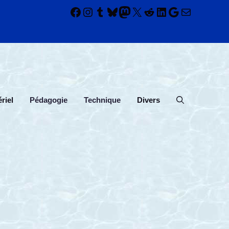
Facebook
Instagram
Tumblr
Bluesky
Mastodon
X
Reddit
LinkedIn
Google
E-mail
riel
Pédagogie
Technique
Divers