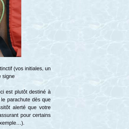
ctif (vos initiales, un
e signe
ci est plutôt destiné à
 le parachute dès que
itôt alerté que votre
assurant pour certains
 exemple…).