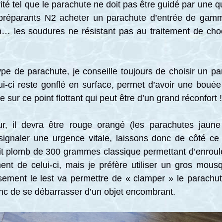
té tel que le parachute ne doit pas être guidé par une que
préparants N2 acheter un parachute d’entrée de gam
… les soudures ne résistant pas au traitement de choc
type de parachute, je conseille toujours de choisir un 
elui-ci reste gonflé en surface, permet d’avoir une boué
 sur ce point flottant qui peut être d’un grand réconfort !
r, il devra être rouge orangé (les parachutes jaune 
ignaler une urgence vitale, laissons donc de côté ce t
etit plomb de 300 grammes classique permettant d’enroule
ent de celui-ci, mais je préfère utiliser un gros mou
ement le lest va permettre de « clamper » le parachu
nc de se débarrasser d’un objet encombrant.