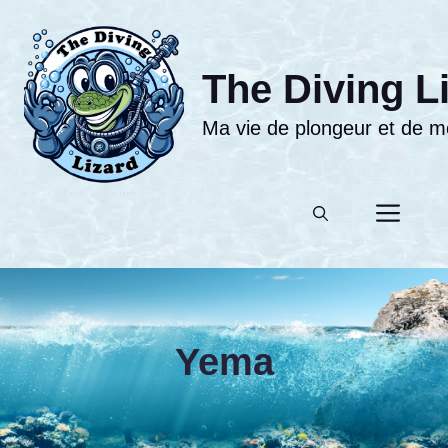
Aller
au
contenu
The Diving L
Ma vie de plongeur et de moni
Men
Yema