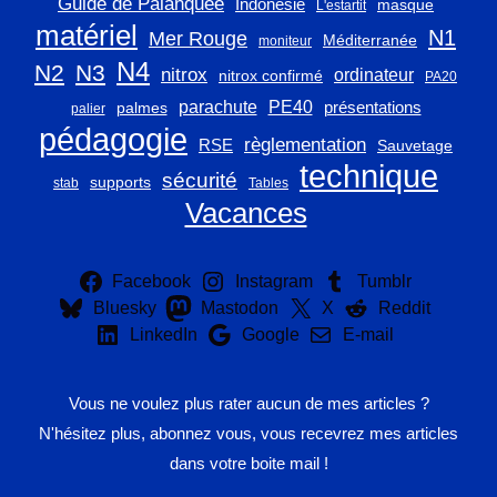
Guide de Palanquée
Indonésie
masque
L'estartit
matériel
N1
Mer Rouge
Méditerranée
moniteur
N4
N2
N3
nitrox
ordinateur
nitrox confirmé
PA20
parachute
PE40
présentations
palmes
palier
pédagogie
règlementation
RSE
Sauvetage
technique
sécurité
supports
stab
Tables
Vacances
Facebook
Instagram
Tumblr
Bluesky
Mastodon
X
Reddit
LinkedIn
Google
E-mail
Vous ne voulez plus rater aucun de mes articles ?
N'hésitez plus, abonnez vous, vous recevrez mes articles
dans votre boite mail !