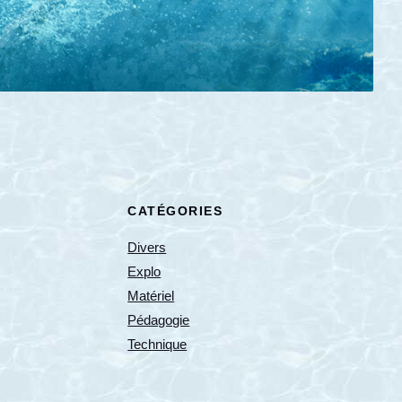
CATÉGORIES
Divers
Explo
Matériel
Pédagogie
Technique