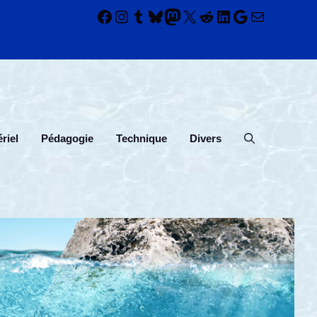
Facebook
Instagram
Tumblr
Bluesky
Mastodon
X
Reddit
LinkedIn
Google
E-mail
riel
Pédagogie
Technique
Divers