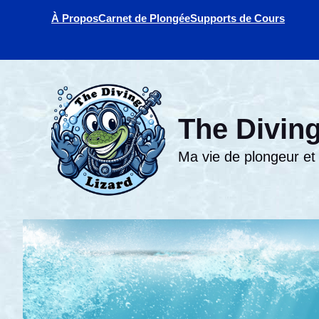
Aller
À Propos
Carnet de Plongée
Supports de Cours
au
contenu
The Diving
Ma vie de plongeur et d