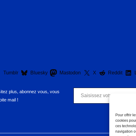
Tumblr
Bluesky
Mastodon
X
Reddit
Saisissez votre adresse e-mail…
sitez plus, abonnez vous, vous
ite mail !
Pour offrir 
cookies pour
ces technolo
navigation ou