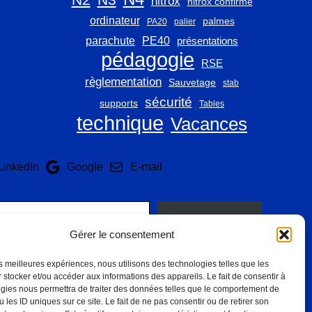
nitrox
nitrox confirmé
ordinateur
palmes
PA20
palier
parachute
PE40
présentations
pédagogie
RSE
règlementation
Sauvetage
stab
sécurité
supports
Tables
technique
Vacances
LinkedIn
Google
E-mail
Abonnez-vous
Gérer le consentement
les meilleures expériences, nous utilisons des technologies telles que les
 stocker et/ou accéder aux informations des appareils. Le fait de consentir à
gies nous permettra de traiter des données telles que le comportement de
 les ID uniques sur ce site. Le fait de ne pas consentir ou de retirer son