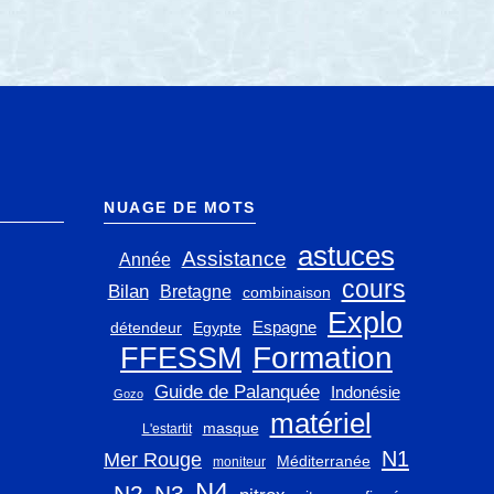
NUAGE DE MOTS
astuces
Assistance
Année
cours
Bilan
Bretagne
combinaison
Explo
Espagne
détendeur
Egypte
FFESSM
Formation
Guide de Palanquée
Indonésie
Gozo
matériel
masque
L'estartit
N1
Mer Rouge
Méditerranée
moniteur
N4
N2
N3