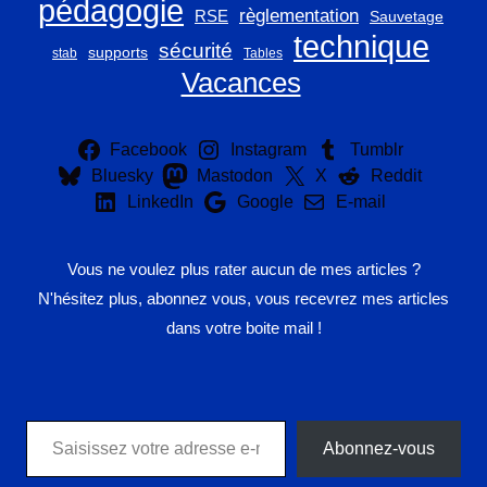
pédagogie
règlementation
RSE
Sauvetage
technique
sécurité
supports
stab
Tables
Vacances
Facebook
Instagram
Tumblr
Bluesky
Mastodon
X
Reddit
LinkedIn
Google
E-mail
Vous ne voulez plus rater aucun de mes articles ?
N'hésitez plus, abonnez vous, vous recevrez mes articles
dans votre boite mail !
Saisissez votre adresse e-mail…
Abonnez-vous