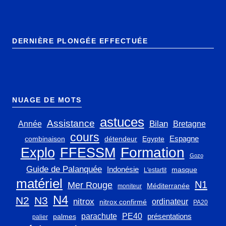
DERNIÈRE PLONGÉE EFFECTUÉE
NUAGE DE MOTS
astuces
Assistance
Bilan
Année
Bretagne
cours
Espagne
combinaison
détendeur
Egypte
Explo
FFESSM
Formation
Gozo
Guide de Palanquée
Indonésie
masque
L'estartit
matériel
N1
Mer Rouge
Méditerranée
moniteur
N4
N2
N3
nitrox
ordinateur
nitrox confirmé
PA20
parachute
PE40
présentations
palmes
palier