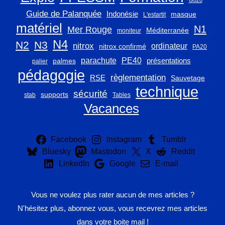
Guide de Palanquée
Indonésie
masque
L'estartit
matériel
N1
Mer Rouge
Méditerranée
moniteur
N4
N2
N3
nitrox
ordinateur
nitrox confirmé
PA20
parachute
PE40
présentations
palmes
palier
pédagogie
règlementation
RSE
Sauvetage
technique
sécurité
supports
stab
Tables
Vacances
Facebook
Instagram
Tumblr
Bluesky
Mastodon
X
Reddit
LinkedIn
Google
E-mail
Vous ne voulez plus rater aucun de mes articles ?
N'hésitez plus, abonnez vous, vous recevrez mes articles
dans votre boite mail !