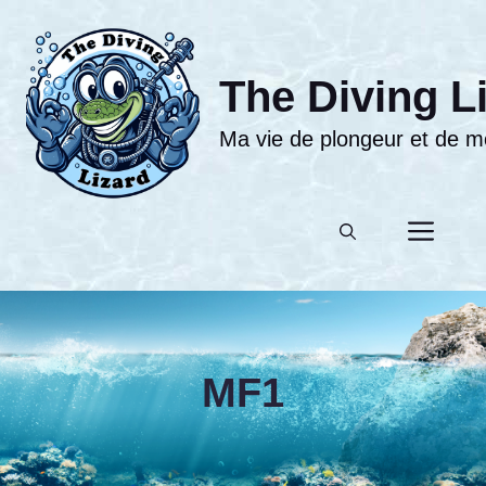
Aller
au
contenu
The Diving L
Ma vie de plongeur et de moni
Men
MF1