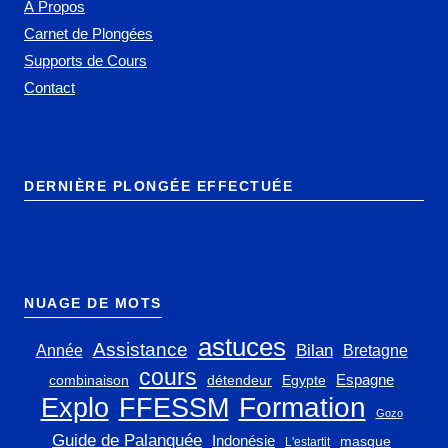
À Propos
Carnet de Plongées
Supports de Cours
Contact
DERNIÈRE PLONGÉE EFFECTUÉE
NUAGE DE MOTS
astuces
Assistance
Bilan
Année
Bretagne
cours
Espagne
combinaison
détendeur
Egypte
Explo
FFESSM
Formation
Gozo
Guide de Palanquée
Indonésie
masque
L'estartit