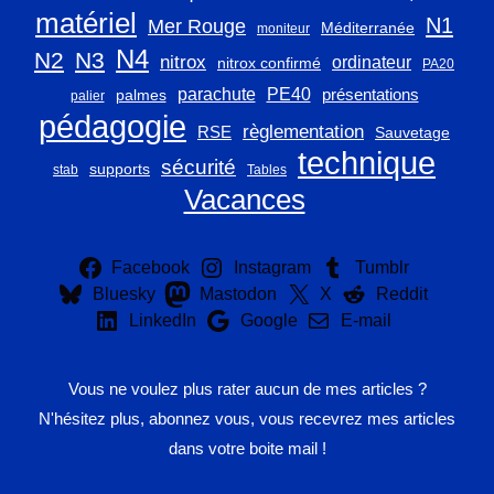
matériel
N1
Mer Rouge
Méditerranée
moniteur
N4
N2
N3
nitrox
ordinateur
nitrox confirmé
PA20
parachute
PE40
présentations
palmes
palier
pédagogie
règlementation
RSE
Sauvetage
technique
sécurité
supports
stab
Tables
Vacances
Facebook
Instagram
Tumblr
Bluesky
Mastodon
X
Reddit
LinkedIn
Google
E-mail
Vous ne voulez plus rater aucun de mes articles ?
N'hésitez plus, abonnez vous, vous recevrez mes articles
dans votre boite mail !