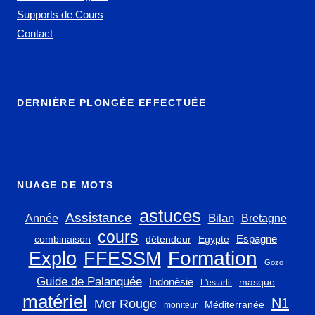
Supports de Cours
Contact
DERNIÈRE PLONGÉE EFFECTUÉE
NUAGE DE MOTS
astuces
Assistance
Bilan
Année
Bretagne
cours
Espagne
combinaison
détendeur
Egypte
Explo
FFESSM
Formation
Gozo
Guide de Palanquée
Indonésie
masque
L'estartit
matériel
N1
Mer Rouge
Méditerranée
moniteur