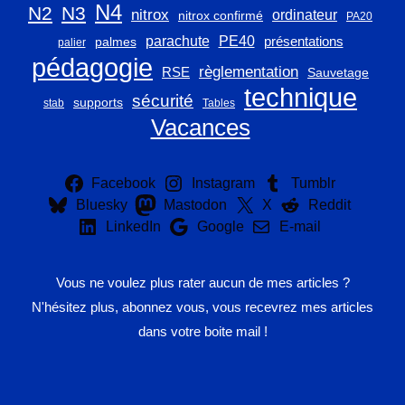
N4
N2
N3
nitrox
ordinateur
nitrox confirmé
PA20
parachute
PE40
présentations
palmes
palier
pédagogie
règlementation
RSE
Sauvetage
technique
sécurité
supports
stab
Tables
Vacances
Facebook
Instagram
Tumblr
Bluesky
Mastodon
X
Reddit
LinkedIn
Google
E-mail
Vous ne voulez plus rater aucun de mes articles ?
N'hésitez plus, abonnez vous, vous recevrez mes articles
dans votre boite mail !