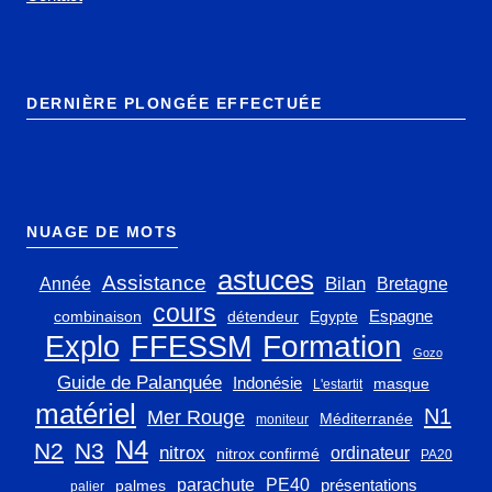
DERNIÈRE PLONGÉE EFFECTUÉE
NUAGE DE MOTS
astuces
Assistance
Bilan
Année
Bretagne
cours
Espagne
combinaison
détendeur
Egypte
Explo
FFESSM
Formation
Gozo
Guide de Palanquée
Indonésie
masque
L'estartit
matériel
N1
Mer Rouge
Méditerranée
moniteur
N4
N2
N3
nitrox
ordinateur
nitrox confirmé
PA20
parachute
PE40
présentations
palmes
palier