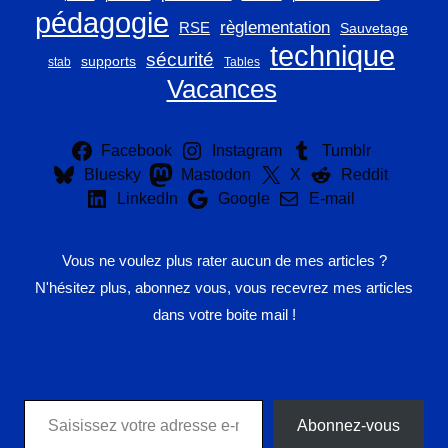
pédagogie
règlementation
RSE
Sauvetage
technique
sécurité
supports
stab
Tables
Vacances
Facebook
Instagram
Tumblr
Bluesky
Mastodon
X
Reddit
LinkedIn
Google
E-mail
Vous ne voulez plus rater aucun de mes articles ?
N'hésitez plus, abonnez vous, vous recevrez mes articles
dans votre boite mail !
Saisissez votre adresse e-mail…
Abonnez-vous