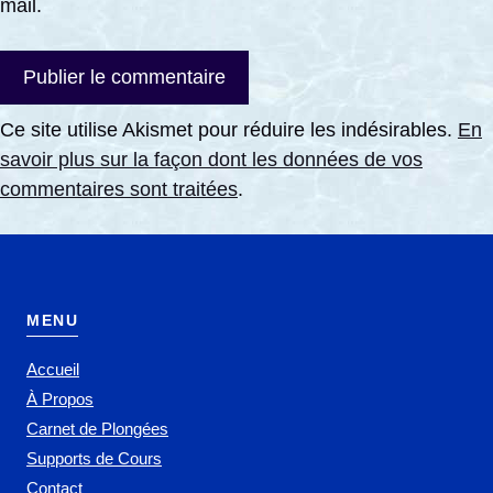
mail.
Ce site utilise Akismet pour réduire les indésirables.
En
savoir plus sur la façon dont les données de vos
commentaires sont traitées
.
MENU
Accueil
À Propos
Carnet de Plongées
Supports de Cours
Contact