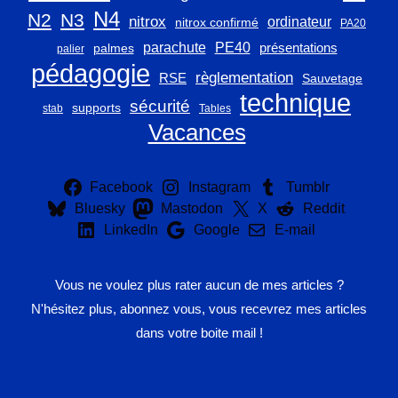
N4
N2
N3
nitrox
ordinateur
nitrox confirmé
PA20
parachute
PE40
présentations
palmes
palier
pédagogie
règlementation
RSE
Sauvetage
technique
sécurité
supports
stab
Tables
Vacances
Facebook
Instagram
Tumblr
Bluesky
Mastodon
X
Reddit
LinkedIn
Google
E-mail
Vous ne voulez plus rater aucun de mes articles ?
N'hésitez plus, abonnez vous, vous recevrez mes articles
dans votre boite mail !