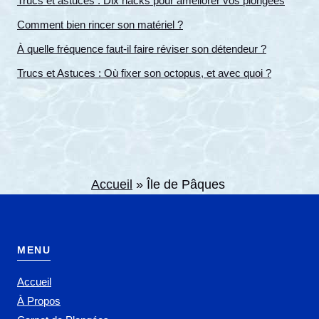
Trucs et astuces : Dix hacks pour améliorer vos plongées
Comment bien rincer son matériel ?
À quelle fréquence faut-il faire réviser son détendeur ?
Trucs et Astuces : Où fixer son octopus, et avec quoi ?
Accueil
»
Île de Pâques
MENU
Accueil
À Propos