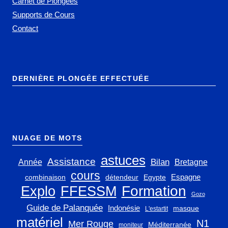
Carnet de Plongées
Supports de Cours
Contact
DERNIÈRE PLONGÉE EFFECTUÉE
NUAGE DE MOTS
astuces
Assistance
Bilan
Année
Bretagne
cours
Espagne
combinaison
détendeur
Egypte
Explo
FFESSM
Formation
Gozo
Guide de Palanquée
Indonésie
masque
L'estartit
matériel
N1
Mer Rouge
Méditerranée
moniteur